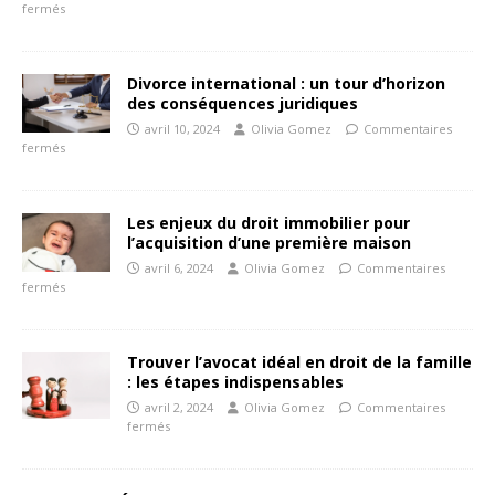
fermés
Divorce international : un tour d’horizon
des conséquences juridiques
avril 10, 2024
Olivia Gomez
Commentaires
fermés
Les enjeux du droit immobilier pour
l’acquisition d’une première maison
avril 6, 2024
Olivia Gomez
Commentaires
fermés
Trouver l’avocat idéal en droit de la famille
: les étapes indispensables
avril 2, 2024
Olivia Gomez
Commentaires
fermés