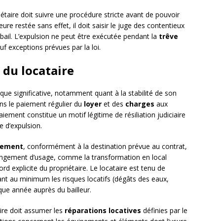
riétaire doit suivre une procédure stricte avant de pouvoir
re restée sans effet, il doit saisir le juge des contentieux
u bail. L’expulsion ne peut être exécutée pendant la
trêve
 exceptions prévues par la loi.
 du locataire
ique significative, notamment quant à la stabilité de son
ans le paiement régulier du
loyer
et des
charges
aux
iement constitue un motif légitime de résiliation judiciaire
 d’expulsion.
lement
, conformément à la destination prévue au contrat,
angement d’usage, comme la transformation en local
d explicite du propriétaire. Le locataire est tenu de
nt au minimum les risques locatifs (dégâts des eaux,
aque année auprès du bailleur.
aire doit assumer les
réparations locatives
définies par le