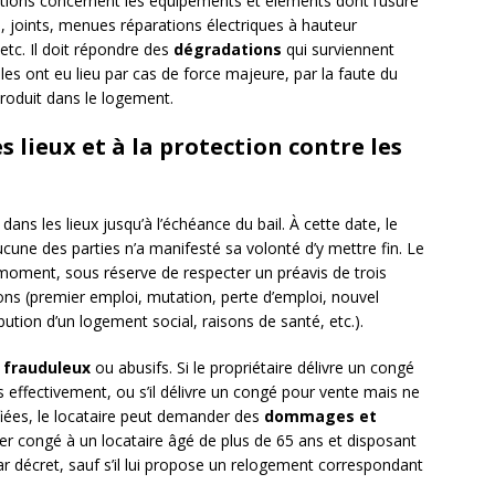
tions concernent les équipements et éléments dont l’usure
ie, joints, menues réparations électriques à hauteur
tc. Il doit répondre des
dégradations
qui surviennent
elles ont eu lieu par cas de force majeure, par la faute du
introduit dans le logement.
s lieux et à la protection contre les
dans les lieux jusqu’à l’échéance du bail. À cette date, le
une des parties n’a manifesté sa volonté d’y mettre fin. Le
ut moment, sous réserve de respecter un préavis de trois
ions (premier emploi, mutation, perte d’emploi, nouvel
bution d’un logement social, raisons de santé, etc.).
 frauduleux
ou abusifs. Si le propriétaire délivre un congé
 effectivement, ou s’il délivre un congé pour vente mais ne
fiées, le locataire peut demander des
dommages et
er congé à un locataire âgé de plus de 65 ans et disposant
ar décret, sauf s’il lui propose un relogement correspondant