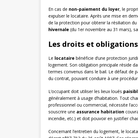
En cas de
non-paiement du loyer
, le prop
expulser le locataire. Après une mise en demeu
de la protection pour obtenir la résiliation d
hivernale
(du 1er novembre au 31 mars), sauf
Les droits et obligations
Le
locataire
bénéficie d’une protection jurid
logement. Son obligation principale réside d
termes convenus dans le bail. Le défaut de pa
du contrat, pouvant conduire à une procédure
L’occupant doit utiliser les lieux loués
paisib
généralement à usage d’habitation. Tout ch
professionnel ou commercial, nécessite l’accor
souscrire une
assurance habitation
couvra
incendie, etc.) et doit pouvoir en justifier ch
Concernant l’entretien du logement, le locat