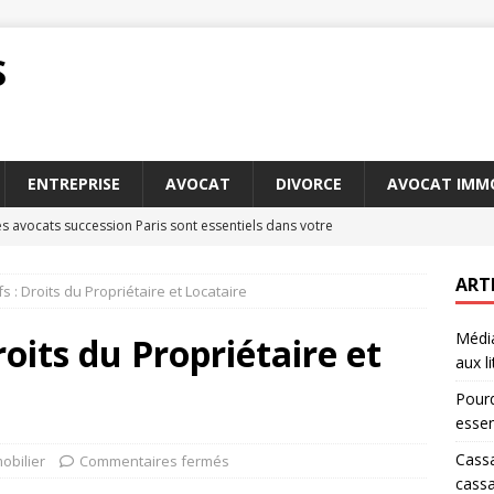
S
ENTREPRISE
AVOCAT
DIVORCE
AVOCAT IMMO
s avocats succession Paris sont essentiels dans votre
ART
ifs : Droits du Propriétaire et Locataire
 : comprendre le rôle de la Cour de cassation en France
Média
roits du Propriétaire et
aux li
 en appel : comment contester une décision de tribunal
DROIT
Pourq
oit de la famille Versailles : ce que vous devez savoir avant de
essen
Cassa
obilier
Commentaires fermés
cassa
t arbitrage : des solutions alternatives aux litiges
DROIT