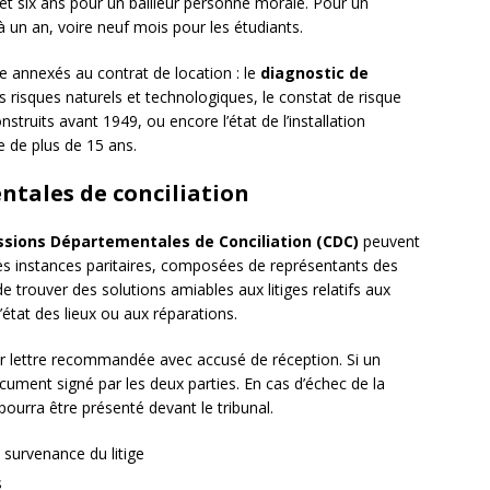
 et six ans pour un bailleur personne morale. Pour un
 à un an, voire neuf mois pour les étudiants.
e annexés au contrat de location : le
diagnostic de
des risques naturels et technologiques, le constat de risque
truits avant 1949, ou encore l’état de l’installation
ate de plus de 15 ans.
tales de conciliation
sions Départementales de Conciliation (CDC)
peuvent
. Ces instances paritaires, composées de représentants des
de trouver des solutions amiables aux litiges relatifs aux
’état des lieux ou aux réparations.
par lettre recommandée avec accusé de réception. Si un
cument signé par les deux parties. En cas d’échec de la
pourra être présenté devant le tribunal.
a survenance du litige
s