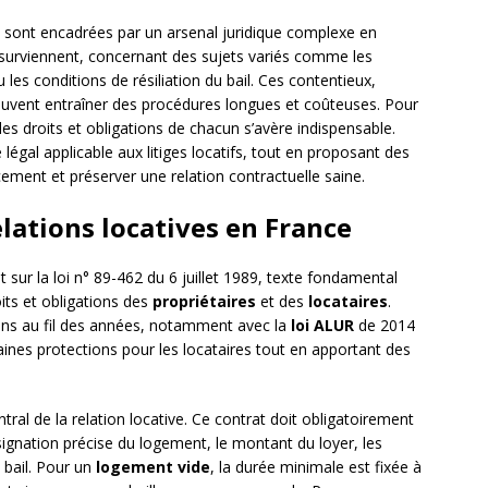
es sont encadrées par un arsenal juridique complexe en
s surviennent, concernant des sujets variés comme les
 les conditions de résiliation du bail. Ces contentieux,
euvent entraîner des procédures longues et coûteuses. Pour
es droits et obligations de chacun s’avère indispensable.
re légal applicable aux litiges locatifs, tout en proposant des
ement et préserver une relation contractuelle saine.
elations locatives en France
t sur la loi n° 89-462 du 6 juillet 1989, texte fondamental
roits et obligations des
propriétaires
et des
locataires
.
ons au fil des années, notamment avec la
loi ALUR
de 2014
aines protections pour les locataires tout en apportant des
tral de la relation locative. Ce contrat doit obligatoirement
nation précise du logement, le montant du loyer, les
 bail. Pour un
logement vide
, la durée minimale est fixée à