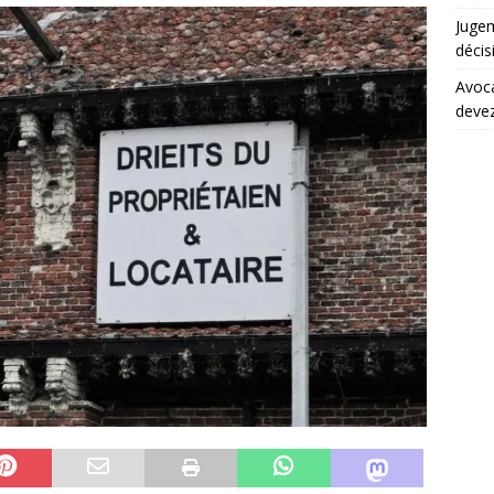
Juge
décis
Avoca
devez