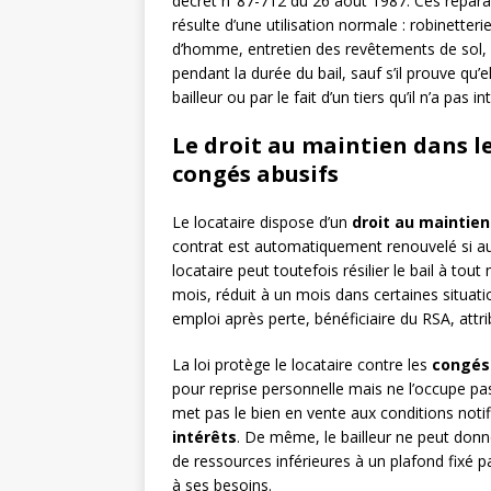
décret n°87-712 du 26 août 1987. Ces répara
résulte d’une utilisation normale : robinetter
d’homme, entretien des revêtements de sol, e
pendant la durée du bail, sauf s’il prouve qu’
bailleur ou par le fait d’un tiers qu’il n’a pas 
Le droit au maintien dans le
congés abusifs
Le locataire dispose d’un
droit au maintien
contrat est automatiquement renouvelé si auc
locataire peut toutefois résilier le bail à to
mois, réduit à un mois dans certaines situat
emploi après perte, bénéficiaire du RSA, attri
La loi protège le locataire contre les
congés
pour reprise personnelle mais ne l’occupe pas
met pas le bien en vente aux conditions noti
intérêts
. De même, le bailleur ne peut donn
de ressources inférieures à un plafond fixé p
à ses besoins.