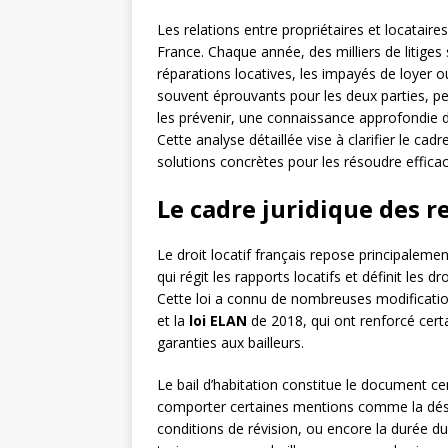
Les relations entre propriétaires et locatair
France. Chaque année, des milliers de litige
réparations locatives, les impayés de loyer ou
souvent éprouvants pour les deux parties, p
les prévenir, une connaissance approfondie d
Cette analyse détaillée vise à clarifier le cad
solutions concrètes pour les résoudre efficac
Le cadre juridique des r
Le droit locatif français repose principalemen
qui régit les rapports locatifs et définit les d
Cette loi a connu de nombreuses modificati
et la
loi ELAN
de 2018, qui ont renforcé cert
garanties aux bailleurs.
Le bail d’habitation constitue le document cen
comporter certaines mentions comme la désig
conditions de révision, ou encore la durée du