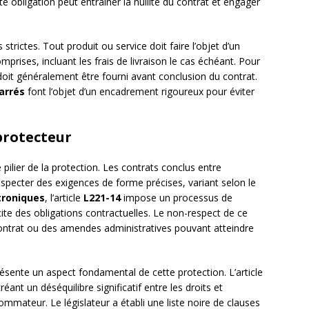
obligation peut entraîner la nullité du contrat et engager
 strictes. Tout produit ou service doit faire l’objet d’un
omprises, incluant les frais de livraison le cas échéant. Pour
 doit généralement être fourni avant conclusion du contrat.
barrés
font l’objet d’un encadrement rigoureux pour éviter
protecteur
pilier de la protection. Les contrats conclus entre
pecter des exigences de forme précises, variant selon le
troniques
, l’article
L221-14
impose un processus de
te des obligations contractuelles. Le non-respect de ce
contrat ou des amendes administratives pouvant atteindre
ésente un aspect fondamental de cette protection. L’article
ant un déséquilibre significatif entre les droits et
mmateur. Le législateur a établi une liste noire de clauses