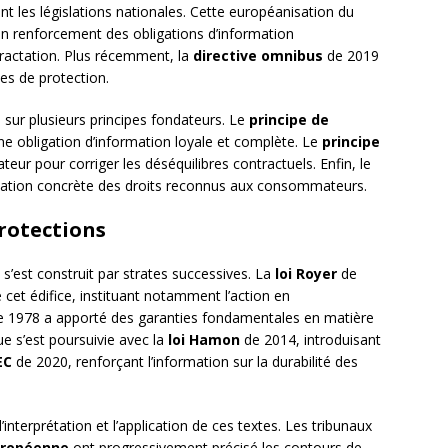
 les législations nationales. Cette européanisation du
un renforcement des obligations d’information
étractation. Plus récemment, la
directive omnibus
de 2019
les de protection.
sur plusieurs principes fondateurs. Le
principe de
e obligation d’information loyale et complète. Le
principe
lateur pour corriger les déséquilibres contractuels. Enfin, le
lication concrète des droits reconnus aux consommateurs.
protections
s’est construit par strates successives. La
loi Royer
de
 cet édifice, instituant notamment l’action en
 1978 a apporté des garanties fondamentales en matière
e s’est poursuivie avec la
loi Hamon
de 2014, introduisant
EC
de 2020, renforçant l’information sur la durabilité des
interprétation et l’application de ces textes. Les tribunaux
Européenne
ont progressivement précisé les contours de