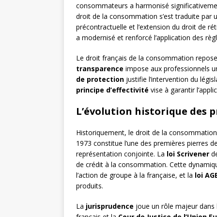
consommateurs a harmonisé significativement
droit de la consommation s’est traduite par 
précontractuelle et l’extension du droit de r
a modernisé et renforcé l’application des règ
Le droit français de la consommation repose 
transparence
impose aux professionnels un
de protection
justifie l’intervention du légis
principe d’effectivité
vise à garantir l’app
L’évolution historique des 
Historiquement, le droit de la consommation 
1973 constitue l’une des premières pierres de
représentation conjointe. La
loi Scrivener
de
de crédit à la consommation. Cette dynamiqu
l’action de groupe à la française, et la
loi AG
produits.
La
jurisprudence
joue un rôle majeur dans l’
français et la
Cour de Justice de l’Union 