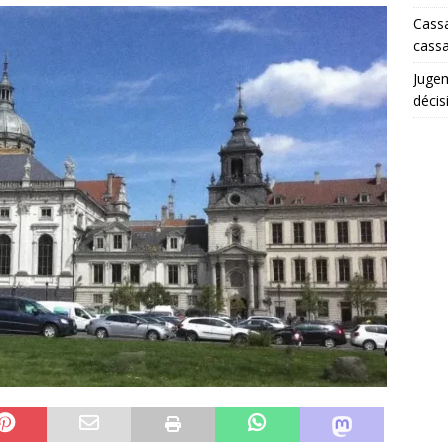
Cassa
cassa
Juge
décis