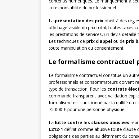
contenus numériques. Le manquement à cette 
la responsabilité du professionnel.
La
présentation des prix
obéit à des règles
affichage visible du prix total, toutes taxes c
les prestations de services, un devis détaillé
Les techniques de
prix d’appel
ou de
prix 
toute manipulation du consentement.
Le formalisme contractuel 
Le formalisme contractuel constitue un autre 
professionnels et consommateurs doivent res
type de transaction. Pour les
contrats élec
commande transparent avec validation explici
formalisme est sanctionné par la nullité du 
75 000 € pour une personne physique.
La
lutte contre les clauses abusives
repr
L212-1
définit comme abusive toute clause cré
obligations des parties au détriment du conso