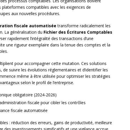
t des processus comptables. Les organisations doivent
es plateformes compatibles avec les exigences de
équipes aux nouvelles procédures.
ration fiscale automatisée
transforme radicalement les
on. La généralisation du
Fichier des Écritures Comptables
ser rapidement l’intégralité des transactions d’une
ite une rigueur exemplaire dans la tenue des comptes et la
bles.
tiplient pour accompagner cette mutation. Ces solutions
 de suivre les évolutions réglementaires et d’identifier les
e commence même à être utilisée pour optimiser les stratégies
avantageux selon le profil de l’entreprise.
onique obligatoire (2024-2026)
administration fiscale pour cibler les contrôles
iance fiscale automatisée
les : réduction des erreurs, gains de productivité, meilleure
ige des investissements significatifs et une vigilance accrue