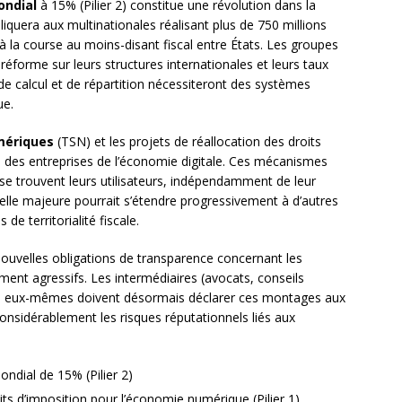
ndial
à 15% (Pilier 2) constitue une révolution dans la
appliquera aux multinationales réalisant plus de 750 millions
n à la course au moins-disant fiscal entre États. Les groupes
réforme sur leurs structures internationales et leurs taux
de calcul et de répartition nécessiteront des systèmes
ue.
umériques
(TSN) et les projets de réallocation des droits
ité des entreprises de l’économie digitale. Ces mécanismes
 se trouvent leurs utilisateurs, indépendamment de leur
elle majeure pourrait s’étendre progressivement à d’autres
de territorialité fiscale.
ouvelles obligations de transparence concernant les
lement agressifs. Les intermédiaires (avocats, conseils
les eux-mêmes doivent désormais déclarer ces montages aux
 considérablement les risques réputationnels liés aux
dial de 15% (Pilier 2)
its d’imposition pour l’économie numérique (Pilier 1)