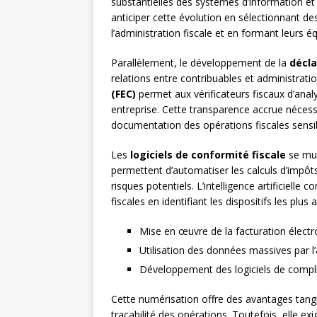
substantielles des systèmes d’information e
anticiper cette évolution en sélectionnant d
l’administration fiscale et en formant leurs 
Parallèlement, le développement de la
décla
relations entre contribuables et administrati
(FEC)
permet aux vérificateurs fiscaux d’analy
entreprise. Cette transparence accrue nécess
documentation des opérations fiscales sensi
Les
logiciels de conformité fiscale
se mul
permettent d’automatiser les calculs d’impôts,
risques potentiels. L’intelligence artificiell
fiscales en identifiant les dispositifs les plus 
Mise en œuvre de la facturation électr
Utilisation des données massives par l’
Développement des logiciels de compl
Cette numérisation offre des avantages tangib
traçabilité des opérations. Toutefois, elle ex