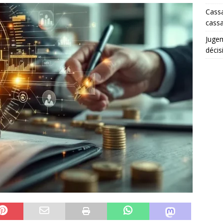
Cassa
cassa
Juge
décis