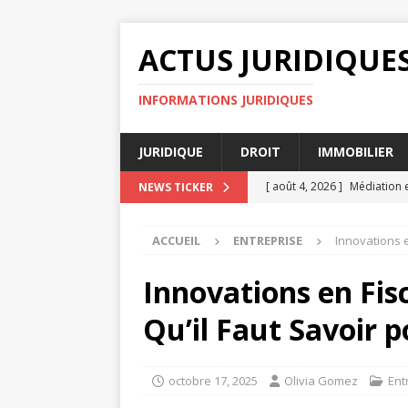
ACTUS JURIDIQUE
INFORMATIONS JURIDIQUES
JURIDIQUE
DROIT
IMMOBILIER
[ août 4, 2026 ]
Médiation e
NEWS TICKER
[ août 3, 2026 ]
Pourquoi le
ACCUEIL
ENTREPRISE
Innovations e
planification
AVOCAT
[ juillet 31, 2026 ]
Cassation
Innovations en Fisc
JURIDIQUE
Qu’il Faut Savoir p
[ juillet 27, 2026 ]
Jugement
[ août 8, 2026 ]
Transaction
octobre 17, 2025
Olivia Gomez
Ent