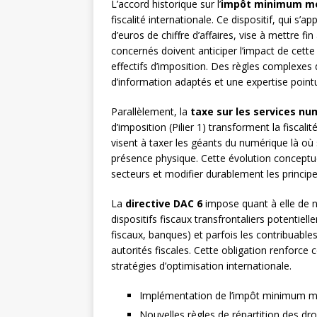
L’accord historique sur l’
impôt minimum mo
fiscalité internationale. Ce dispositif, qui s’
d’euros de chiffre d’affaires, vise à mettre fi
concernés doivent anticiper l’impact de cette 
effectifs d’imposition. Des règles complexes 
d’information adaptés et une expertise point
Parallèlement, la
taxe sur les services n
d’imposition (Pilier 1) transforment la fiscal
visent à taxer les géants du numérique là où
présence physique. Cette évolution conceptu
secteurs et modifier durablement les principes 
La
directive DAC 6
impose quant à elle de n
dispositifs fiscaux transfrontaliers potentiel
fiscaux, banques) et parfois les contribuab
autorités fiscales. Cette obligation renforce
stratégies d’optimisation internationale.
Implémentation de l’impôt minimum mon
Nouvelles règles de répartition des dro