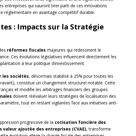
s entreprises qui sauront tirer parti de ces innovations
e réglementaire en avantage compétitif durable.
es : Impacts sur la Stratégie
 des
réformes fiscales
majeures qui redessinent le
ance. Ces évolutions législatives influencent directement les
plantation à leur politique d’investissement.
r les sociétés
, désormais stabilisé à 25% pour toutes les
ravant), constitue un changement structurel notable. Cette
 français et modifie les arbitrages financiers des groupes
onales
doivent réévaluer leurs stratégies de localisation des
mètre, tout en restant vigilantes face aux initiatives anti-
uppression progressive de la
cotisation foncière des
la valeur ajoutée des entreprises (CVAE)
, transforme
Cette évolution allège la charge fiscale des entreprises