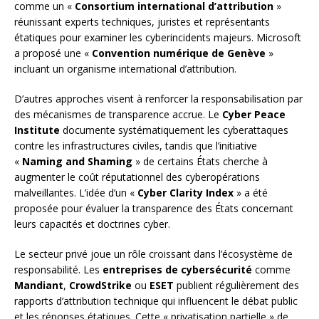
comme un «
Consortium international d’attribution
»
réunissant experts techniques, juristes et représentants
étatiques pour examiner les cyberincidents majeurs. Microsoft
a proposé une «
Convention numérique de Genève
»
incluant un organisme international d’attribution.
D’autres approches visent à renforcer la responsabilisation par
des mécanismes de transparence accrue. Le
Cyber Peace
Institute
documente systématiquement les cyberattaques
contre les infrastructures civiles, tandis que l’initiative
«
Naming and Shaming
» de certains États cherche à
augmenter le coût réputationnel des cyberopérations
malveillantes. L’idée d’un «
Cyber Clarity Index
» a été
proposée pour évaluer la transparence des États concernant
leurs capacités et doctrines cyber.
Le secteur privé joue un rôle croissant dans l’écosystème de
responsabilité. Les
entreprises de cybersécurité
comme
Mandiant
,
CrowdStrike
ou
ESET
publient régulièrement des
rapports d’attribution technique qui influencent le débat public
et les réponses étatiques. Cette « privatisation partielle » de