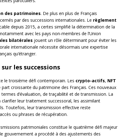
xtes particuliers.
on des patrimoines
. De plus en plus de Français
cernés par des successions internationales. Le
règlement
cable depuis 2015, a certes simplifié la détermination de la
ent, notamment avec les pays non-membres de l’Union
les bilatérales
jouent un rôle déterminant pour éviter les
sorale internationale nécessite désormais une expertise
rançais qu’étranger.
sur les successions
e le troisième défi contemporain. Les
crypto-actifs
,
NFT
e part croissante du patrimoine des Français. Ces nouveaux
 termes d’évaluation, de traçabilité et de transmission. La
rifier leur traitement successoral, les assimilant
. Toutefois, leur transmission effective reste
accès ou phrases de récupération.
nsmissions patrimoniales constitue le quatrième défi majeur
é, le gouvernement a procédé à des ajustements des