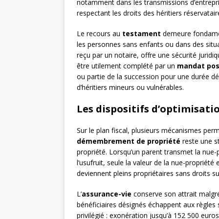
notamment dans les transmissions d’entrepris
respectant les droits des héritiers réservatair
Le recours au
testament
demeure fondament
les personnes sans enfants ou dans des situa
reçu par un notaire, offre une sécurité jurid
être utilement complété par un
mandat po
ou partie de la succession pour une durée d
d’héritiers mineurs ou vulnérables.
Les dispositifs d’optimisatio
Sur le plan fiscal, plusieurs mécanismes perm
démembrement de propriété
reste une st
propriété. Lorsqu’un parent transmet la nue-
l’usufruit, seule la valeur de la nue-propriété 
deviennent pleins propriétaires sans droits s
L’
assurance-vie
conserve son attrait malgré
bénéficiaires désignés échappent aux règles s
privilégié : exonération jusqu’à 152 500 euro