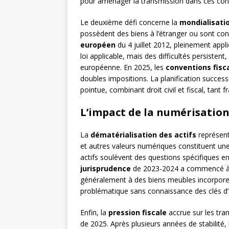
pour aménager la transmission dans ces conte
Le deuxième défi concerne la
mondialisati
possèdent des biens à l’étranger ou sont con
européen
du 4 juillet 2012, pleinement appli
loi applicable, mais des difficultés persist
européenne. En 2025, les
conventions fisca
doubles impositions. La planification succes
pointue, combinant droit civil et fiscal, tant f
L’impact de la numérisation 
La
dématérialisation des actifs
représent
et autres valeurs numériques constituent un
actifs soulèvent des questions spécifiques en
jurisprudence
de 2023-2024 a commencé à cla
généralement à des biens meubles incorporels
problématique sans connaissance des clés d’
Enfin, la
pression fiscale
accrue sur les tra
de 2025. Après plusieurs années de stabilit