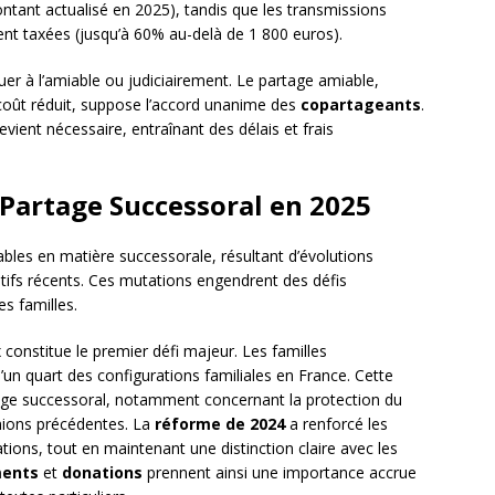
tant actualisé en 2025), tandis que les transmissions
t taxées (jusqu’à 60% au-delà de 1 800 euros).
tuer à l’amiable ou judiciairement. Le partage amiable,
n coût réduit, suppose l’accord unanime des
copartageants
.
vient nécessaire, entraînant des délais et frais
 Partage Successoral en 2025
ables en matière successorale, résultant d’évolutions
atifs récents. Ces mutations engendrent des défis
s familles.
x
constitue le premier défi majeur. Les familles
n quart des configurations familiales en France. Cette
tage successoral, notamment concernant la protection du
unions précédentes. La
réforme de 2024
a renforcé les
tions, tout en maintenant une distinction claire avec les
ments
et
donations
prennent ainsi une importance accrue