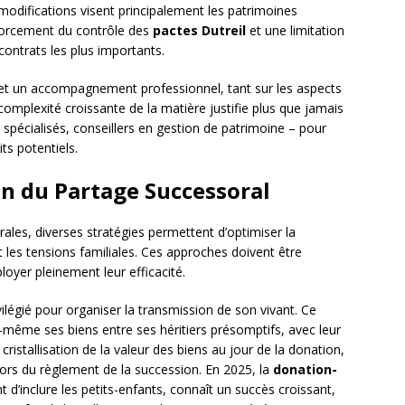
difications visent principalement les patrimoines
nforcement du contrôle des
pactes Dutreil
et une limitation
contrats les plus importants.
e et un accompagnement professionnel, tant sur les aspects
 complexité croissante de la matière justifie plus que jamais
 spécialisés, conseillers en gestion de patrimoine – pour
its potentiels.
on du Partage Successoral
ales, diverses stratégies permettent d’optimiser la
 les tensions familiales. Ces approches doivent être
yer pleinement leur efficacité.
vilégié pour organiser la transmission de son vivant. Ce
i-même ses biens entre ses héritiers présomptifs, avec leur
cristallisation de la valeur des biens au jour de la donation,
s lors du règlement de la succession. En 2025, la
donation-
t d’inclure les petits-enfants, connaît un succès croissant,