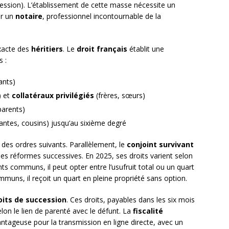
uccession). L’établissement de cette masse nécessite un
ar un
notaire
, professionnel incontournable de la
exacte des
héritiers
. Le
droit français
établit une
s :
ants)
) et
collatéraux privilégiés
(frères, sœurs)
parents)
antes, cousins) jusqu’au sixième degré
x des ordres suivants. Parallèlement, le
conjoint survivant
r les réformes successives. En 2025, ses droits varient selon
nts communs, il peut opter entre l’usufruit total ou un quart
muns, il reçoit un quart en pleine propriété sans option.
oits de succession
. Ces droits, payables dans les six mois
lon le lien de parenté avec le défunt. La
fiscalité
tageuse pour la transmission en ligne directe, avec un