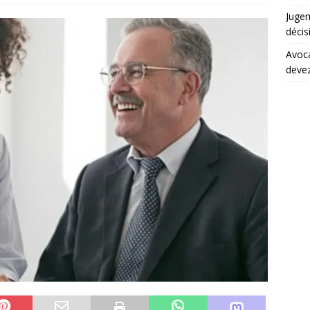
Juge
décis
Avoca
devez