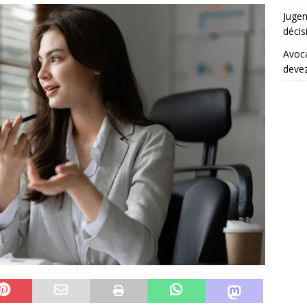
Juge
décis
Avoca
devez