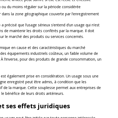
nu ou du moins régulier sur la période considérée
venir dans la zone géographique couverte par l’enregistrement
e
a précisé que l’usage sérieux s’entend d’un usage qui n’est
ns de maintenir les droits conférés par la marque. Il doit
sur le marché des produits ou services concernés.
mique en cause et des caractéristiques du marché
u des équipements industriels coûteux, un faible volume de
 À l’inverse, pour des produits de grande consommation, un
.
e est également prise en considération. Un usage sous une
ne enregistré peut être admis, à condition que les
nctif de la marque. Cette souplesse permet aux entreprises de
e le bénéfice de leurs droits antérieurs.
t ses effets juridiques
n-usage peut être initiée par toute personne intéressée,