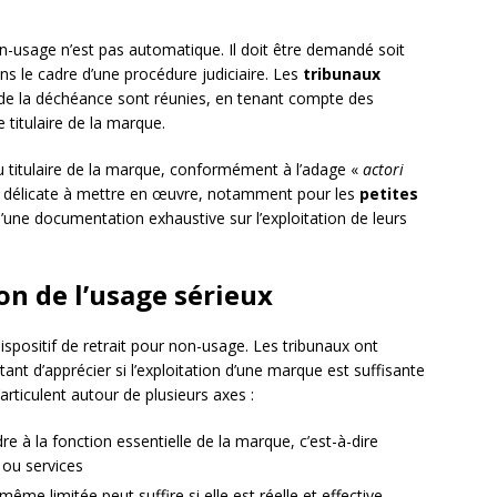
non-usage n’est pas automatique. Il doit être demandé soit
ans le cadre d’une procédure judiciaire. Les
tribunaux
 de la déchéance sont réunies, en tenant compte des
 titulaire de la marque.
u titulaire de la marque, conformément à l’adage «
actori
er délicate à mettre en œuvre, notamment pour les
petites
’une documentation exhaustive sur l’exploitation de leurs
ion de l’usage sérieux
spositif de retrait pour non-usage. Les tribunaux ont
nt d’apprécier si l’exploitation d’une marque est suffisante
articulent autour de plusieurs axes :
dre à la fonction essentielle de la marque, c’est-à-dire
s ou services
même limitée peut suffire si elle est réelle et effective