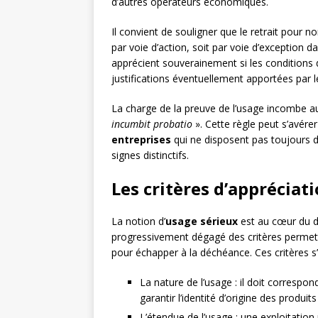
d’autres opérateurs économiques.
Il convient de souligner que le retrait pour 
par voie d’action, soit par voie d’exception d
apprécient souverainement si les conditions
justifications éventuellement apportées par le
La charge de la preuve de l’usage incombe a
incumbit probatio
». Cette règle peut s’avér
entreprises
qui ne disposent pas toujours d
signes distinctifs.
Les critères d’appréciat
La notion d’
usage sérieux
est au cœur du di
progressivement dégagé des critères permetta
pour échapper à la déchéance. Ces critères s’
La nature de l’usage : il doit correspon
garantir l’identité d’origine des produit
L’étendue de l’usage : une exploitation 