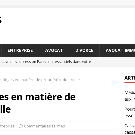
S
ENTREPRISE
AVOCAT
DIVORCE
AVOCAT IMMO
s avocats succession Paris sont essentiels dans votre
ART
s litiges en matière de propriété industrielle
 : comprendre le rôle de la Cour de cassation en France
Média
ges en matière de
aux li
 en appel : comment contester une décision de tribunal
DROIT
lle
Pourq
oit de la famille Versailles : ce que vous devez savoir avant de
essen
Cassa
treprise
Commentaires fermés
cassa
t arbitrage : des solutions alternatives aux litiges
DROIT