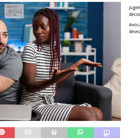
Juge
décis
Avoca
devez